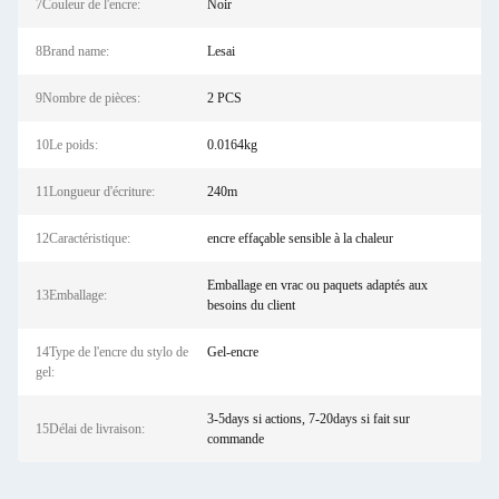
7Couleur de l'encre:
Noir
8Brand name:
Lesai
9Nombre de pièces:
2 PCS
10Le poids:
0.0164kg
11Longueur d'écriture:
240m
12Caractéristique:
encre effaçable sensible à la chaleur
Emballage en vrac ou paquets adaptés aux
13Emballage:
besoins du client
14Type de l'encre du stylo de
Gel-encre
gel:
3-5days si actions, 7-20days si fait sur
15Délai de livraison:
commande