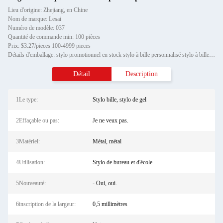
Lieu d'origine: Zhejiang, en Chine
Nom de marque: Lesai
Numéro de modèle: 037
Quantité de commande min: 100 pièces
Prix: $3.27/pieces 100-4999 pieces
Détails d'emballage: stylo promotionnel en stock stylo à bille personnalisé stylo à bille diamant cristal métal stylo à b
Détail
Description
1Le type:
Stylo bille, stylo de gel
2Effaçable ou pas:
Je ne veux pas.
3Matériel:
Métal, métal
4Utilisation:
Stylo de bureau et d'école
5Nouveauté:
- Oui, oui.
6inscription de la largeur:
0,5 millimètres