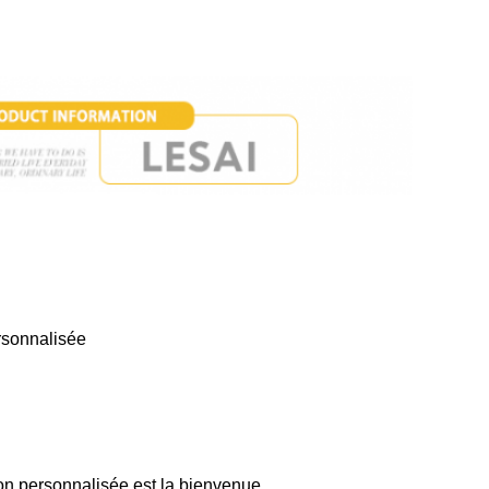
rsonnalisée
on personnalisée est la bienvenue