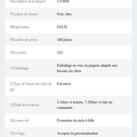
6inscription de la largeur:
1.0 MM
7Couleur de l'encre:
Noir, bleu
8Brand name:
LESAI
9Nombre de pièces:
100 pièces
10Le poids:
11G
Emballage en vrac ou paquets adaptés aux
11Emballage:
besoins du client
12Type de l'encre du stylo de
Gel-encre
gel:
3-5days si actions, 7-20days si fait sur
13Délai de livraison:
commande
14Le mot clé:
Promotion du stylo à bille
15Le logo:
Acceptez la personnalisation