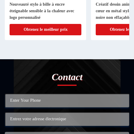
Nouveauté stylo à bille à encre
Créatif dessin animé
éteignable sensible à la chaleur avec
cœur en métal stylo à
logo personnalisé
noire non effaçable
Obtenez le meilleur prix
Obtenez le me
Contact