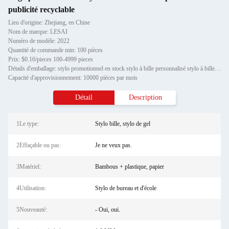
publicité recyclable
Lieu d'origine: Zhejiang, en Chine
Nom de marque: LESAI
Numéro de modèle: 2022
Quantité de commande min: 100 pièces
Prix: $0.16/pieces 100-4999 pieces
Détails d'emballage: stylo promotionnel en stock stylo à bille personnalisé stylo à bille diamant cristal métal stylo à b
Capacité d'approvisionnement: 10000 pièces par mois
Détail
Description
1Le type:
Stylo bille, stylo de gel
2Effaçable ou pas:
Je ne veux pas.
3Matériel:
Bambous + plastique, papier
4Utilisation:
Stylo de bureau et d'école
5Nouveauté:
- Oui, oui.