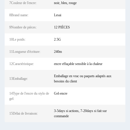
7Couleur de l'encre:
noir, bleu, rouge
8Brand name:
Lesai
9Nombre de pièces:
12 PIÈCES
10Le poids:
2.5G
11Longueur d'écriture:
240m
12Caractéristique:
encre effaçable sensible à la chaleur
Emballage en vrac ou paquets adaptés aux
13Emballage:
besoins du client
14Type de l'encre du stylo de
Gel-encre
gel:
3-5days si actions, 7-20days si fait sur
15Délai de livraison:
commande