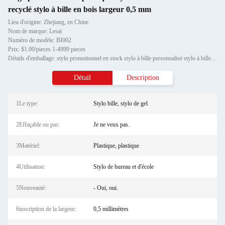
recyclé stylo à bille en bois largeur 0,5 mm
Lieu d'origine: Zhejiang, en Chine
Nom de marque: Lesai
Numéro de modèle: BI002
Prix: $1.00/pieces 1-4999 pieces
Détails d'emballage: stylo promotionnel en stock stylo à bille personnalisé stylo à bille diamant cristal métal stylo à b
Détail
Description
1Le type:
Stylo bille, stylo de gel
2Effaçable ou pas:
Je ne veux pas.
3Matériel:
Plastique, plastique
4Utilisation:
Stylo de bureau et d'école
5Nouveauté:
- Oui, oui.
6inscription de la largeur:
0,5 millimètres