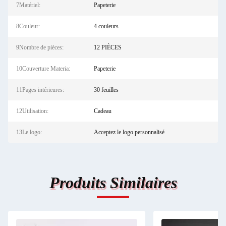
7Matériel:
Papeterie
8Couleur:
4 couleurs
9Nombre de pièces:
12 PIÈCES
10Couverture Materia:
Papeterie
11Pages intérieures:
30 feuilles
12Utilisation:
Cadeau
13Le logo:
Acceptez le logo personnalisé
Produits Similaires