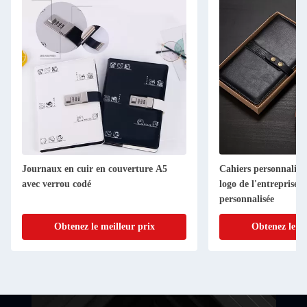
Journaux en cuir en couverture A5
Cahiers personnalisé
avec verrou codé
logo de l'entreprise B
personnalisée
Obtenez le meilleur prix
Obtenez le me