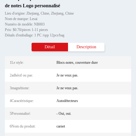
de notes Logo personnalisé
Lieu d'origine: Zhejiang, Chine, Zhejiang, Chine
Nom de marque: Lesai
Numéro de modèle: NB003
Prix: $0.70/pieces 1-11 pieces
Détails d'emballage: 1 PC /opp 12pcs/bag
Détail
Description
1Le style:
Blocs-notes, couverture dure
2adhésif ou pas:
Je ne veux pas.
3magnétisme:
Je ne veux pas.
4Caractéristique:
Autodétecteurs
5Personnalisé:
- Oui, oui.
6Nom du produit:
carnet