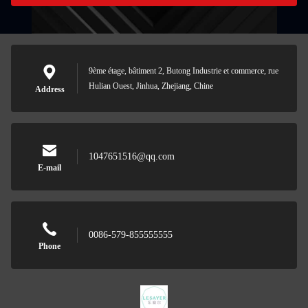
9ème étage, bâtiment 2, Butong Industrie et commerce, rue
Hulian Ouest, Jinhua, Zhejiang, Chine
Address
1047651516@qq.com
E-mail
0086-579-855555555
Phone