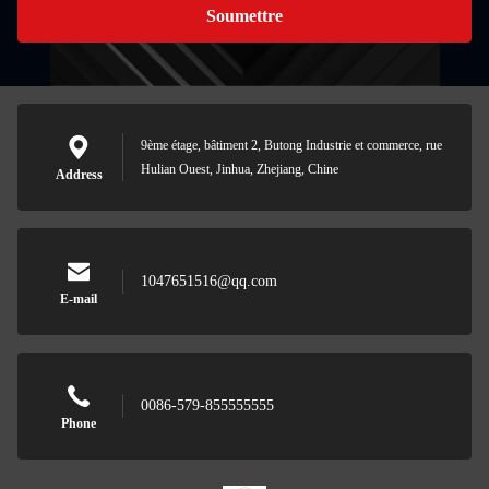
Soumettre
9ème étage, bâtiment 2, Butong Industrie et commerce, rue
Hulian Ouest, Jinhua, Zhejiang, Chine
Address
1047651516@qq.com
E-mail
0086-579-855555555
Phone