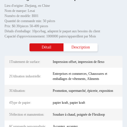
Lieu d'origine: Zhejiang, en Chine
Nom de marque: Lesai
Numéro de modèle: BI01
Quantité de commande min: 50 pièces
Prix: $0.39/pieces 50-499 pieces
Détails d'emballage: 10pcs/bag, adaptent le paquet aux besoins du client
Capacité d'approvisionnement: 1000000 paires/appareillent par Mois
Détail
Description
1Traitement de surface:
Impression offset, impression de flexo
Entreprises et commerces, Chaussures et
2Utilisation industrielle:
emballages de vêtements, Aliments
3Utilisation:
Promotion, supermarché, épicerie, exposition
4Type de papier:
papier kraft, papier kraft
5Sélection et manutention:
Soudure à chaud, poignée de Flexiloop
6Commande personnalisée:
Acceptez, acceptez