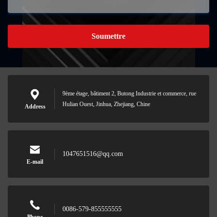
Soumettre
9ème étage, bâtiment 2, Butong Industrie et commerce, rue
Hulian Ouest, Jinhua, Zhejiang, Chine
Address
1047651516@qq.com
E-mail
0086-579-855555555