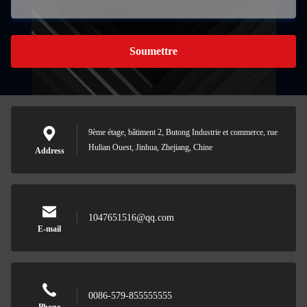
Soumettre
9ème étage, bâtiment 2, Butong Industrie et commerce, rue
Hulian Ouest, Jinhua, Zhejiang, Chine
Address
1047651516@qq.com
E-mail
0086-579-855555555